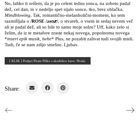
No, lahko ti orišem, da je po celem tednu sonca, na soboto padal
dež, cel dan, in v nedeljo spet sijalo sonce, tko, brez oblačka.
Mindblowing
. Tak, romantično-melanholični-moment, ko sem
razmišljala o
/ROSE /ɹəʊ𝙯/
, o stvareh, o vsem in sedaj nevem več
ali je padal dež, ali so bile to samo moje solze? Uff, kako zelo si
želim, da iz te metafore zraste nekaj novega, popolnoma novega
*
insert epik musik, hehe
* Plus, ne pozabit zalivat tudi svojih misli.
Tudi, če se nam zdijo smešne. Ljubav.
[ KLIK ] Podpri Pirate Piško s skodelico kave. Hvala.
Share: