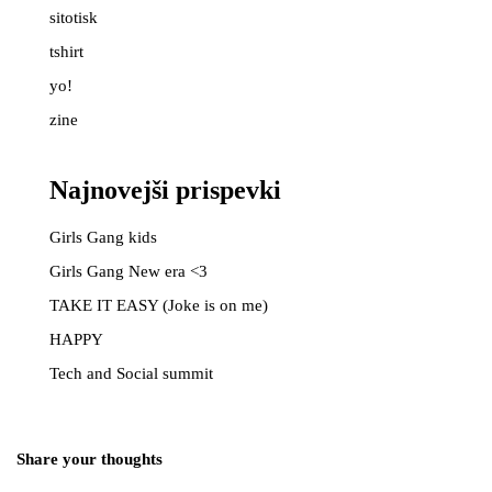
sitotisk
tshirt
yo!
zine
Najnovejši prispevki
Girls Gang kids
Girls Gang New era <3
TAKE IT EASY (Joke is on me)
KONTAKT Piši mi <3
HAPPY
FAQ & Politika zasebnosti
Tech and Social summit
BREZPLAČNA POŠTNINA NAD 100€
Share your thoughts