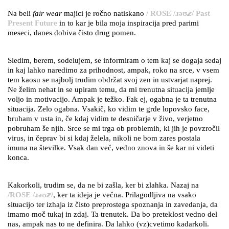
Na beli
fair wear
majici je ročno natiskano
/ ROSE /ɹəʊ𝙯/ Past
Present Future
in to kar je bila moja inspiracija pred parimi
meseci, danes dobiva čisto drug pomen.
Sledim, berem, sodelujem, se informiram o tem kaj se dogaja sedaj
in kaj lahko naredimo za prihodnost, ampak, roko na srce, v vsem
tem kaosu se najbolj trudim obdržat svoj zen in ustvarjat naprej.
Ne želim nehat in se upiram temu, da mi trenutna situacija jemlje
voljo in motivacijo. Ampak je težko. Fak ej, ogabna je ta trenutna
situacija. Zelo ogabna. Vsakič, ko vidim te grde lopovsko face,
bruham v usta in, če kdaj vidim te desničarje v živo, verjetno
pobruham še njih. Srce se mi trga ob problemih, ki jih je povzročil
virus, in čeprav bi si kdaj želela, nikoli ne bom zares postala
imuna na številke. Vsak dan več, vedno znova in še kar ni videti
konca.
Kakorkoli, trudim se, da ne bi zašla, ker bi zlahka. Nazaj na
/ROSE /ɹəʊ𝙯/
, ker ta ideja je večna. Prilagodljiva na vsako
situacijo ter izhaja iz čisto preprostega spoznanja in zavedanja, da
imamo moč tukaj in zdaj. Ta trenutek. Da bo preteklost vedno del
nas, ampak nas to ne definira. Da lahko (vz)cvetimo kadarkoli.