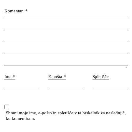
Komentar
*
Podpri Pirate Piško s skodelico kave!
Ime
*
E-pošta
*
Spletišče
Hvala
Shrani moje ime, e-pošto in spletišče v ta brskalnik za naslednjič,
ko komentiram.